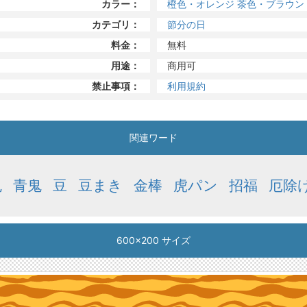
カラー：
橙色・オレンジ
茶色・ブラウン
カテゴリ：
節分の日
料金：
無料
用途：
商用可
禁止事項：
利用規約
関連ワード
鬼
青鬼
豆
豆まき
金棒
虎パン
招福
厄除
600x200 サイズ