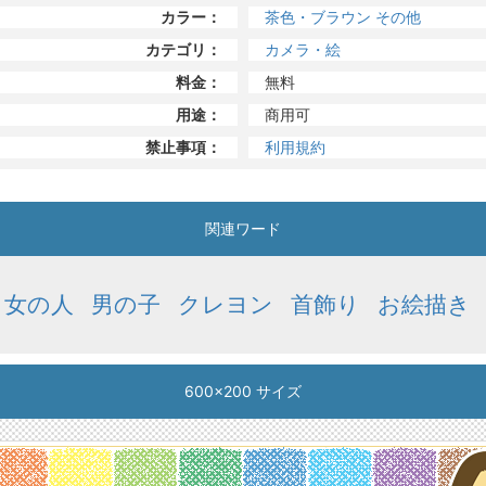
カラー：
茶色・ブラウン
その他
カテゴリ：
カメラ・絵
料金：
無料
用途：
商用可
禁止事項：
利用規約
関連ワード
女の人
男の子
クレヨン
首飾り
お絵描き
600x200 サイズ