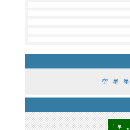
空
星
星