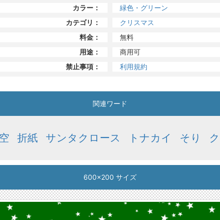
カラー：
緑色・グリーン
カテゴリ：
クリスマス
料金：
無料
用途：
商用可
禁止事項：
利用規約
関連ワード
空
折紙
サンタクロース
トナカイ
そり
ク
600x200 サイズ