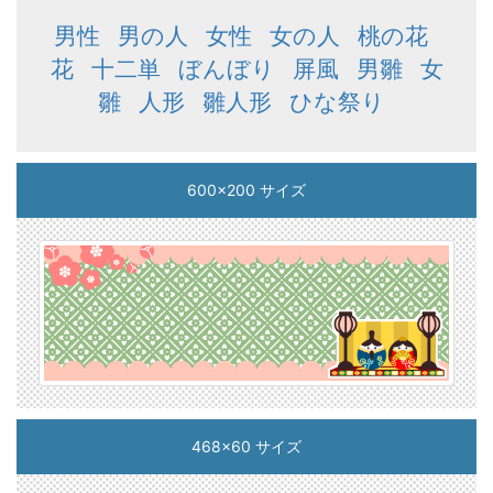
男性
男の人
女性
女の人
桃の花
花
十二単
ぼんぼり
屏風
男雛
女
雛
人形
雛人形
ひな祭り
600x200 サイズ
468x60 サイズ