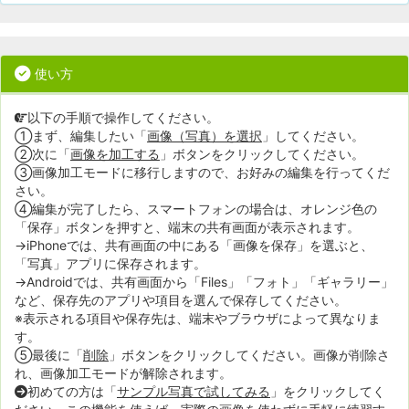
使い方
以下の手順で操作してください。
①まず、編集したい「
画像（写真）を選択
」してください。
②次に「
画像を加工する
」ボタンをクリックしてください。
③画像加工モードに移行しますので、お好みの編集を行ってくだ
さい。
④編集が完了したら、スマートフォンの場合は、オレンジ色の
「保存」ボタンを押すと、端末の共有画面が表示されます。
→iPhoneでは、共有画面の中にある「画像を保存」を選ぶと、
「写真」アプリに保存されます。
→Androidでは、共有画面から「Files」「フォト」「ギャラリー」
など、保存先のアプリや項目を選んで保存してください。
※表示される項目や保存先は、端末やブラウザによって異なりま
す。
⑤最後に「
削除
」ボタンをクリックしてください。画像が削除さ
れ、画像加工モードが解除されます。
初めての方は「
サンプル写真で試してみる
」をクリックしてく