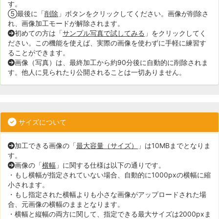
す。
⑤最後に「
削除
」ボタンをクリックしてください。画像が削除さ
れ、画像加工モードが解除されます。
初めての方は「
サンプル写真で試してみる
」をクリックしてく
ださい。この機能を使えば、実際の画像を使わずに手軽に練習す
ることができます。
画像（写真）は、最終加工から約90分後に自動的に削除されま
す。他人に見られたり公開されることは一切ありません。
サイズについて
加工できる画像の「
最大容量（サイズ）
」は10MBまでとなりま
す。
画像の「
横幅
」に関する仕様は以下の通りです。
・もし横幅が指定されていない場合、自動的に1000pxの横幅に縮
小されます。
・もし指定された横幅よりも小さな画像がアップロードされた場
合、元画像の横幅のままとなります。
・横幅と縦幅の両方に関して、指定できる最大サイズは2000pxま