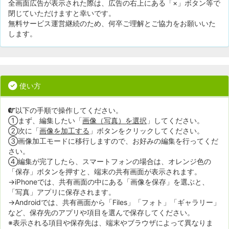
全画面広告が表示された際は、広告の右上にある「×」ボタン等で
閉じていただけますと幸いです。
無料サービス運営継続のため、何卒ご理解とご協力をお願いいた
します。
使い方
以下の手順で操作してください。
①まず、編集したい「
画像（写真）を選択
」してください。
②次に「
画像を加工する
」ボタンをクリックしてください。
③画像加工モードに移行しますので、お好みの編集を行ってくだ
さい。
④編集が完了したら、スマートフォンの場合は、オレンジ色の
「保存」ボタンを押すと、端末の共有画面が表示されます。
→iPhoneでは、共有画面の中にある「画像を保存」を選ぶと、
「写真」アプリに保存されます。
→Androidでは、共有画面から「Files」「フォト」「ギャラリー」
など、保存先のアプリや項目を選んで保存してください。
※表示される項目や保存先は、端末やブラウザによって異なりま